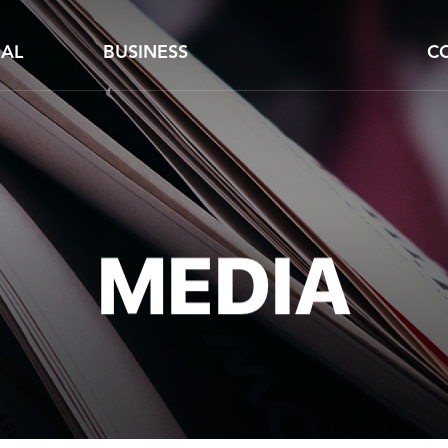
AL
BUSINESS
C
 송금
글로벌결제
회
GOS
CU
BtoX
채
ZEPLIN
M
MEDIA
CLEMO
C
1: